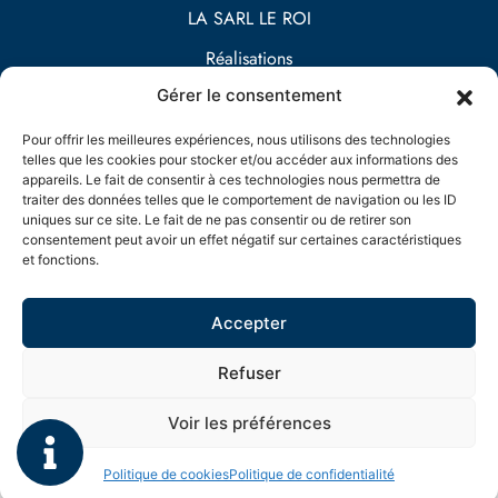
LA SARL LE ROI
Réalisations
Gérer le consentement
Contact
Prestations
Pour offrir les meilleures expériences, nous utilisons des technologies
telles que les cookies pour stocker et/ou accéder aux informations des
Maçonnerie
appareils. Le fait de consentir à ces technologies nous permettra de
traiter des données telles que le comportement de navigation ou les ID
EXTENSION DE MAISON
uniques sur ce site. Le fait de ne pas consentir ou de retirer son
consentement peut avoir un effet négatif sur certaines caractéristiques
Aménagement extérieur
et fonctions.
Accepter
Refuser
LE ROI MACONNERIE
Mentions légales
Voir les préférences
Politique de confidentialité
Plan du site
Politique de cookies
Politique de confidentialité