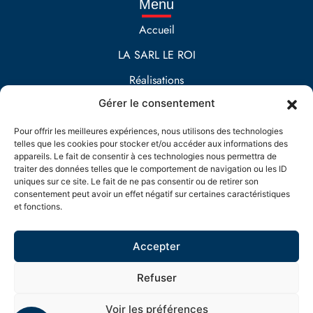
Menu
Accueil
LA SARL LE ROI
Réalisations
Gérer le consentement
Contact
Prestations
Pour offrir les meilleures expériences, nous utilisons des technologies
telles que les cookies pour stocker et/ou accéder aux informations des
Maçonnerie
appareils. Le fait de consentir à ces technologies nous permettra de
traiter des données telles que le comportement de navigation ou les ID
EXTENSION DE MAISON
uniques sur ce site. Le fait de ne pas consentir ou de retirer son
consentement peut avoir un effet négatif sur certaines caractéristiques
Aménagement extérieur
et fonctions.
Accepter
Refuser
LE ROI MACONNERIE
Mentions légales
Voir les préférences