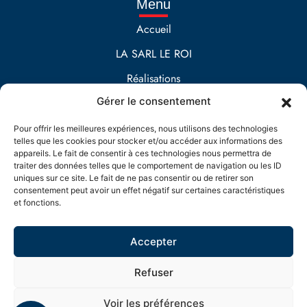
Menu
Accueil
LA SARL LE ROI
Réalisations
Gérer le consentement
Contact
Prestations
Pour offrir les meilleures expériences, nous utilisons des technologies
telles que les cookies pour stocker et/ou accéder aux informations des
Maçonnerie
appareils. Le fait de consentir à ces technologies nous permettra de
traiter des données telles que le comportement de navigation ou les ID
EXTENSION DE MAISON
uniques sur ce site. Le fait de ne pas consentir ou de retirer son
consentement peut avoir un effet négatif sur certaines caractéristiques
Aménagement extérieur
et fonctions.
Accepter
Refuser
LE ROI MACONNERIE
Mentions légales
Voir les préférences